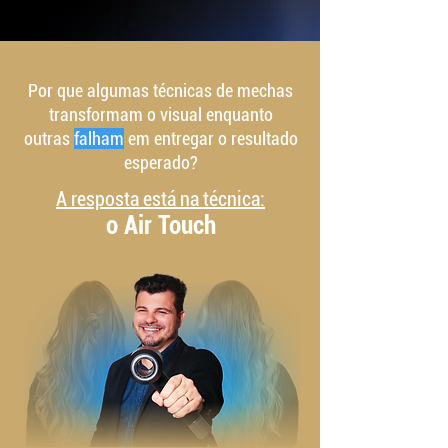
Por que algumas técnicas de mechas
transformam o visual enquanto
outras
falham
em entregar o resultado
esperado?
A resposta está na técnica:
o Air Touch