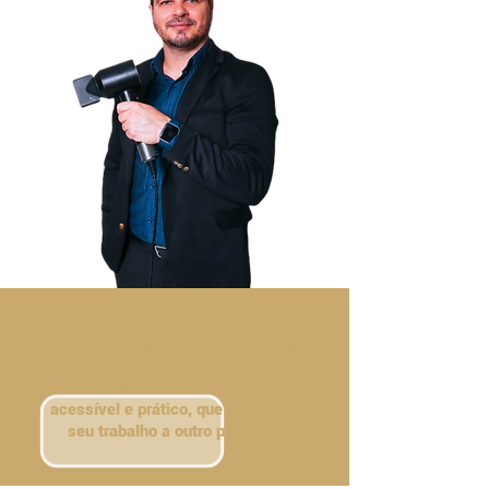
No curso de Air Touch você receberá
o passo a passo para transformar
cabelos com um método exclusivo,
acessível e prático, que vai elevar
seu trabalho a outro patamar.